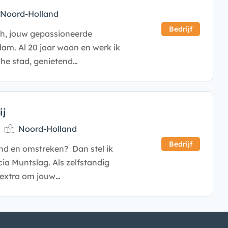
Noord-Holland
Bedrijf
gh, jouw gepassioneerde
am. Al 20 jaar woon en werk ik
che stad, genietend…
ij
Noord-Holland
Bedrijf
nd en omstreken? Dan stel ik
cia Muntslag. Als zelfstandig
 extra om jouw…