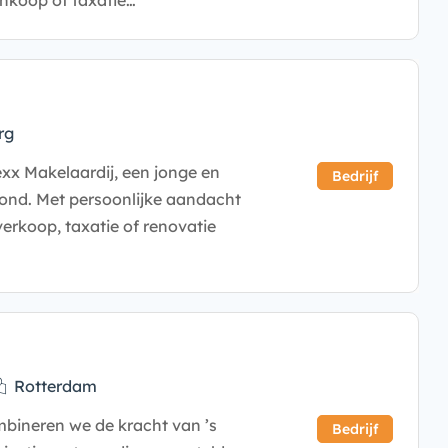
ankoop of taxatie…
rg
exx Makelaardij, een jonge en
Bedrijf
ond. Met persoonlijke aandacht
verkoop, taxatie of renovatie
Rotterdam
bineren we de kracht van ’s
Bedrijf