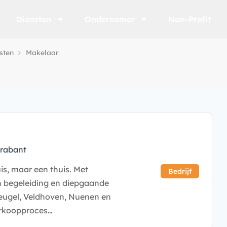
Diensten
Ondernemer
Non-Profit
sten
Makelaar
rabant
s, maar een thuis. Met
Bedrijf
n begeleiding en diepgaande
eugel, Veldhoven, Nuenen en
erkoopproces…