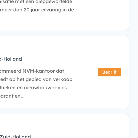
isatie met een diepgewortelde
meer dan 20 jaar ervaring in de
d-Holland
enommeerd NVM-kantoor dat
Bedrijf
iedt op het gebied van verkoop,
otheken en nieuwbouwadvies.
parant en…
Zuid-Holland