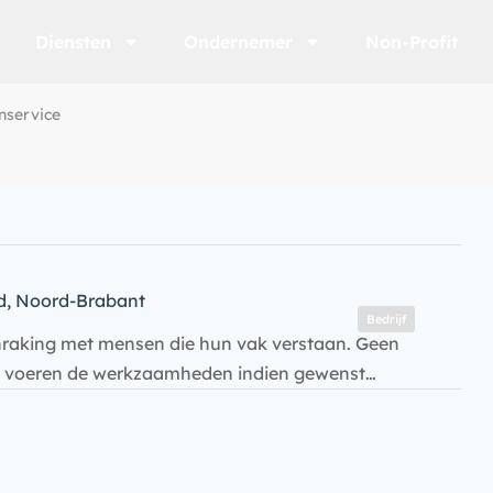
Diensten
Ondernemer
Non-Profit
enservice
d, Noord-Brabant
Bedrijf
anraking met mensen die hun vak verstaan. Geen
en voeren de werkzaamheden indien gewenst…