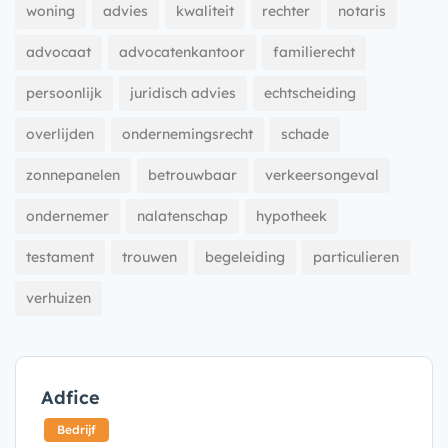
woning
advies
kwaliteit
rechter
notaris
advocaat
advocatenkantoor
familierecht
persoonlijk
juridisch advies
echtscheiding
overlijden
ondernemingsrecht
schade
zonnepanelen
betrouwbaar
verkeersongeval
ondernemer
nalatenschap
hypotheek
testament
trouwen
begeleiding
particulieren
verhuizen
Adfice