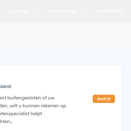
Diensten
Ondernemer
Non-Profit
sland
ent buitengesloten of uw
Bedrijf
den, wilt u kunnen rekenen op
enspecialist helpt
chten…