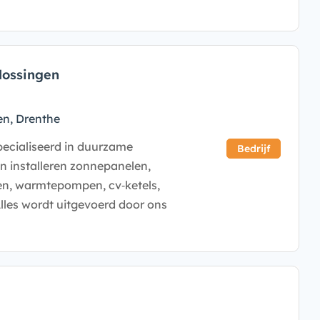
lossingen
en, Drenthe
specialiseerd in duurzame
Bedrijf
en installeren zonnepanelen,
alen, warmtepompen, cv‑ketels,
lles wordt uitgevoerd door ons