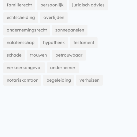
familierecht
persoonlijk
juridisch advies
echtscheiding
overlijden
ondernemingsrecht
zonnepanelen
nalatenschap
hypotheek
testament
schade
trouwen
betrouwbaar
verkeersongeval
ondernemer
notariskantoor
begeleiding
verhuizen