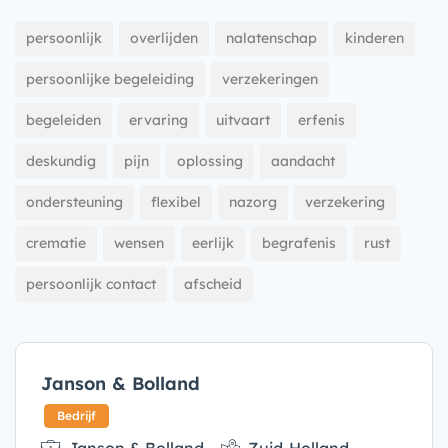
persoonlijk
overlijden
nalatenschap
kinderen
persoonlijke begeleiding
verzekeringen
begeleiden
ervaring
uitvaart
erfenis
deskundig
pijn
oplossing
aandacht
ondersteuning
flexibel
nazorg
verzekering
crematie
wensen
eerlijk
begrafenis
rust
persoonlijk contact
afscheid
Janson & Bolland