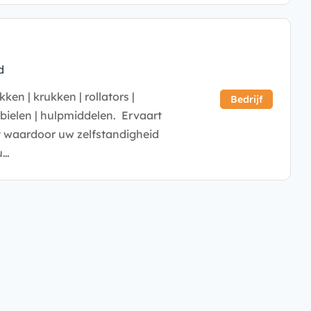
d
en | krukken | rollators |
Bedrijf
obielen | hulpmiddelen. Ervaart
t waardoor uw zelfstandigheid
u…