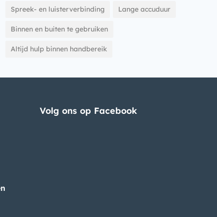
Spreek- en luisterverbinding
Lange accuduur
Binnen en buiten te gebruiken
Altijd hulp binnen handbereik
Volg ons op Facebook
en