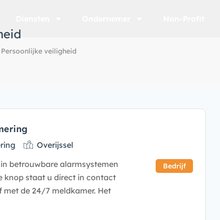
Diensten
Ondernemer
Non-Profit
heid
Persoonlijke veiligheid
mering
ring
Overijssel
d in betrouwbare alarmsystemen
Bedrijf
 knop staat u direct in contact
f met de 24/7 meldkamer. Het