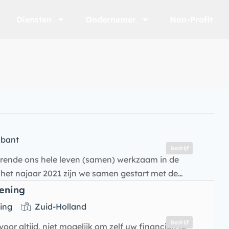
Diensten
Ondernemer
Non-Profit
bant
Bedrijf
urende ons hele leven (samen) werkzaam in de
n het najaar 2021 zijn we samen gestart met de…
lening
ing
Zuid-Holland
Bedrijf
oor altijd, niet mogelijk om zelf uw financiën te