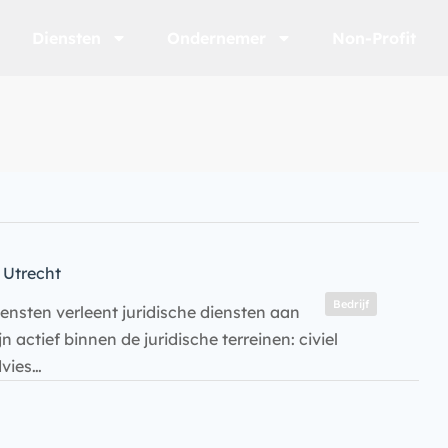
Diensten
Ondernemer
Non-Profit
Utrecht
Bedrijf
nsten verleent juridische diensten aan
 actief binnen de juridische terreinen: civiel
dvies…