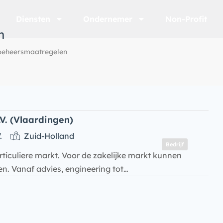
Diensten
Ondernemer
Non-Profit
n
 beheersmaatregelen
V. (Vlaardingen)
.
Zuid-Holland
Bedrijf
articuliere markt. Voor de zakelijke markt kunnen
ren. Vanaf advies, engineering tot…