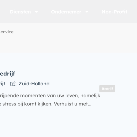
Diensten
Ondernemer
Non-Profit
service
edrijf
ijf
Zuid-Holland
Bedrijf
grijpende momenten van uw leven, namelijk
stress bij komt kijken. Verhuist u met…