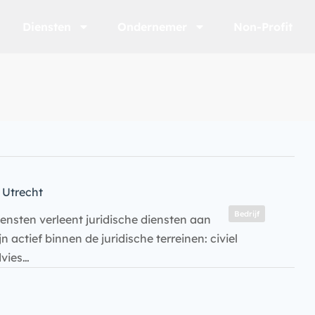
Diensten
Ondernemer
Non-Profit
Utrecht
Bedrijf
nsten verleent juridische diensten aan
 actief binnen de juridische terreinen: civiel
dvies…