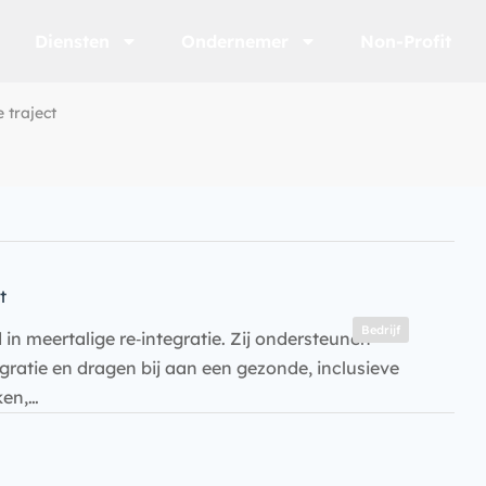
Diensten
Ondernemer
Non-Profit
e traject
t
Bedrijf
 in meertalige re‑integratie. Zij ondersteunen
gratie en dragen bij aan een gezonde, inclusieve
ken,…