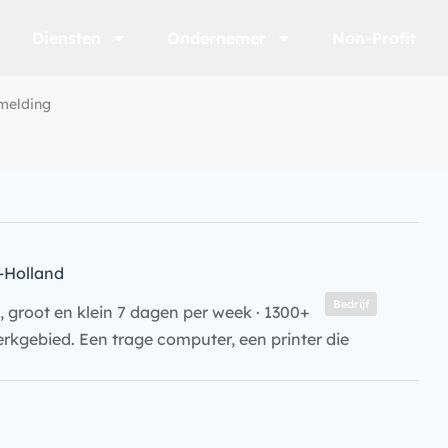
Diensten
Ondernemer
Non-Profit
tmelding
-Holland
Bedrijf
 groot en klein 7 dagen per week · 1300+
rkgebied. Een trage computer, een printer die