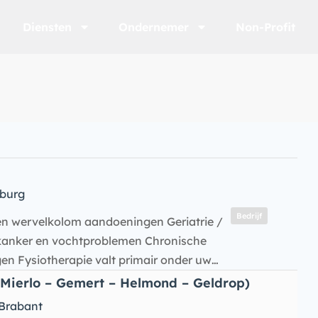
Diensten
Ondernemer
Non-Profit
burg
Bedrijf
 en wervelkolom aandoeningen Geriatrie /
 kanker en vochtproblemen Chronische
ngen Fysiotherapie valt primair onder uw…
 Mierlo – Gemert – Helmond – Geldrop)
Brabant