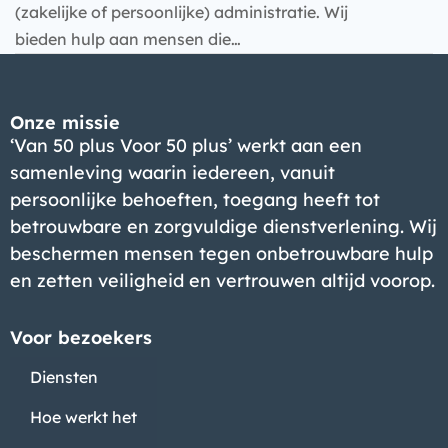
(zakelijke of persoonlijke) administratie. Wij
bieden hulp aan mensen die…
Bedrijf
Onze missie
‘Van 50 plus Voor 50 plus’ werkt aan een
samenleving waarin iedereen, vanuit
persoonlijke behoeften, toegang heeft tot
betrouwbare en zorgvuldige dienstverlening. Wij
beschermen mensen tegen onbetrouwbare hulp
en zetten veiligheid en vertrouwen altijd voorop.
Voor bezoekers
Diensten
Hoe werkt het