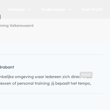
Diensten
Ondernemer
Non-Profit
d
aining Valkenswaard
Brabant
Bedrijf
gankelijke omgeving waar iedereen zich direct thuis
essen of personal training: jij bepaalt het tempo,