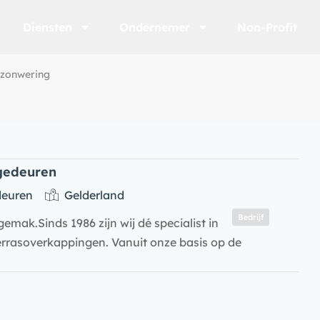
Diensten
Ondernemer
Non-Profit
e zonwering
gedeuren
deuren
Gelderland
Bedrijf
gemak.Sinds 1986 zijn wij dé specialist in
errasoverkappingen. Vanuit onze basis op de