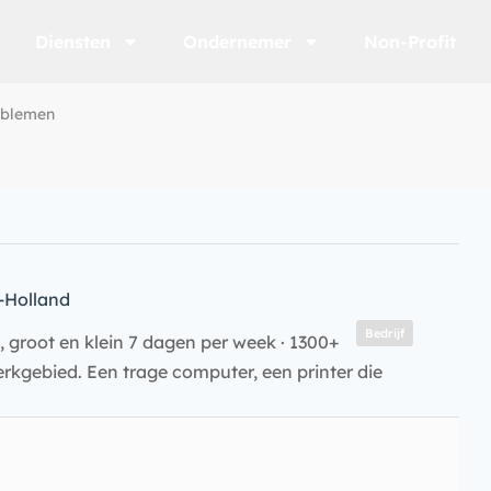
Diensten
Ondernemer
Non-Profit
oblemen
-Holland
Bedrijf
 groot en klein 7 dagen per week · 1300+
rkgebied. Een trage computer, een printer die