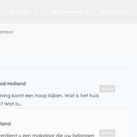
Diensten
Ondernemer
Non-Profit
antoor
id-Holland
Bedrijf
ning komt een hoop kijken. Wat is het huis
p? Wat is…
land
Bedrijf
verdient u een makelaar die uw belangen