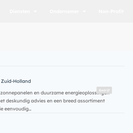
Diensten
Ondernemer
Non-Profit
Zuid-Holland
Bedrijf
e zonnepanelen en duurzame energieoplossingen
Met deskundig advies en een breed assortiment
gie eenvoudig…