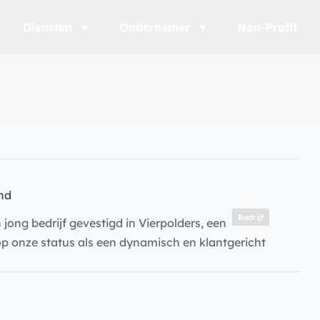
Diensten
Ondernemer
Non-Profit
nd
Bedrijf
 jong bedrijf gevestigd in Vierpolders, een
 op onze status als een dynamisch en klantgericht