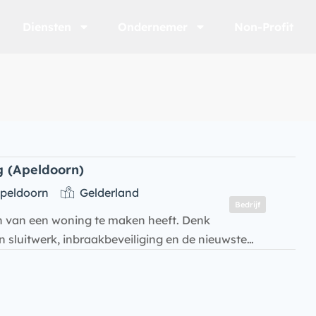
Diensten
Ondernemer
Non-Profit
g (Apeldoorn)
Apeldoorn
Gelderland
Bedrijf
gen van een woning te maken heeft. Denk
n sluitwerk, inbraakbeveiliging en de nieuwste…