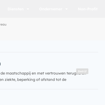
Diensten
Ondernemer
Non-Profit
reau
d
Bedrijf
n de maatschappij en met vertrouwen terugkeren
 ziekte, beperking of afstand tot de