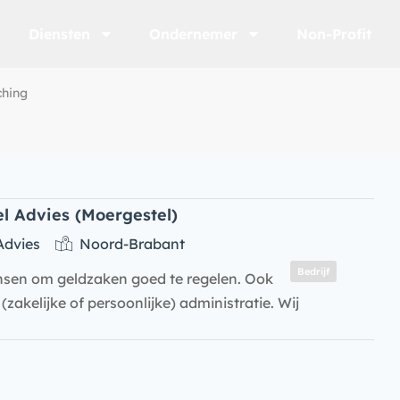
Diensten
Ondernemer
Non-Profit
ching
l Advies (Moergestel)
Advies
Noord-Brabant
Bedrijf
nsen om geldzaken goed te regelen. Ook
zakelijke of persoonlijke) administratie. Wij