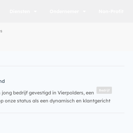
Diensten
Ondernemer
Non-Profit
es
nd
Bedrijf
 jong bedrijf gevestigd in Vierpolders, een
 op onze status als een dynamisch en klantgericht