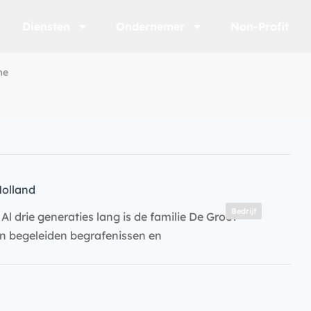
Diensten
Ondernemer
Non-Profit
me
olland
Bedrijf
Al drie generaties lang is de familie De Groot
en begeleiden begrafenissen en