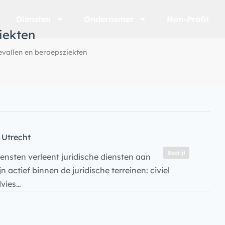
Diensten
Ondernemer
Non-Profit
iekten
vallen en beroepsziekten
Utrecht
Bedrijf
nsten verleent juridische diensten aan
 actief binnen de juridische terreinen: civiel
dvies…