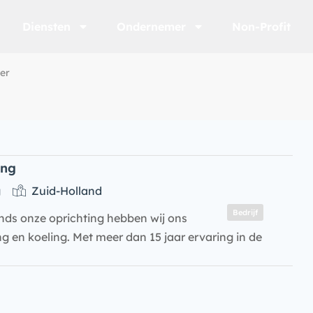
Diensten
Ondernemer
Non-Profit
ner
ing
g
Zuid-Holland
Bedrijf
nds onze oprichting hebben wij ons
ing en koeling. Met meer dan 15 jaar ervaring in de