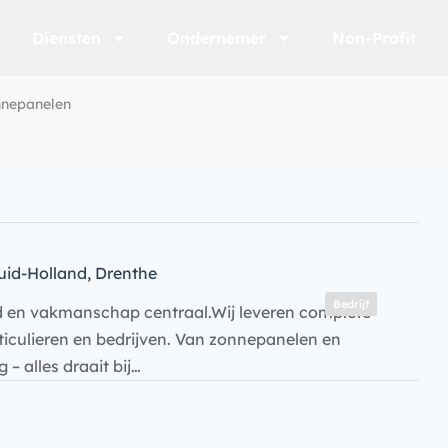
Diensten
Ondernemer
Non-Profit
nnepanelen
id-Holland, Drenthe
Bedrijf
d en vakmanschap centraal.Wij leveren complete
culieren en bedrijven. Van zonnepanelen en
 alles draait bij…