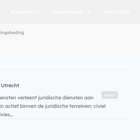
Diensten
Ondernemer
Non-Profit
ingsbeding
Utrecht
Bedrijf
nsten verleent juridische diensten aan
 actief binnen de juridische terreinen: civiel
dvies…